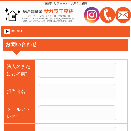
行橋市│リフォーム│サガラ工務店
MENU
お問い合わせ
法人名また
はお名前
*
担当者名
メールアド
レス
*